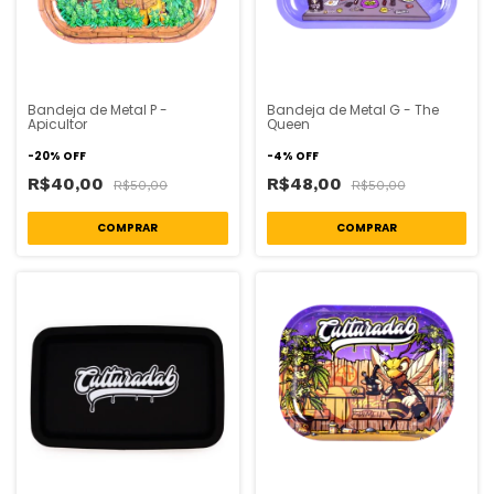
Bandeja de Metal P -
Bandeja de Metal G - The
Apicultor
Queen
-
20
%
OFF
-
4
%
OFF
R$40,00
R$48,00
R$50,00
R$50,00