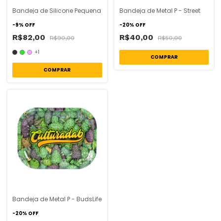
Bandeja de Silicone Pequena
Bandeja de Metal P - Street
-
9
%
OFF
-
20
%
OFF
R$82,00
R$40,00
R$90,00
R$50,00
+1
COMPRAR
Bandeja de Metal P - BudsLife
-
20
%
OFF