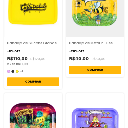
Bandeja de Silicone Grande
Bandeja de Metal P - Bee
-
8
%
OFF
-
20
%
OFF
R$110,00
R$40,00
R$120,00
R$50,00
2
x
de
R$58,69
+1
COMPRAR