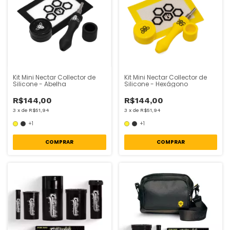
Kit Mini Nectar Collector de
Kit Mini Nectar Collector de
Silicone - Abelha
Silicone - Hexágono
R$144,00
R$144,00
3
x
de
R$51,94
3
x
de
R$51,94
+1
+1
COMPRAR
COMPRAR