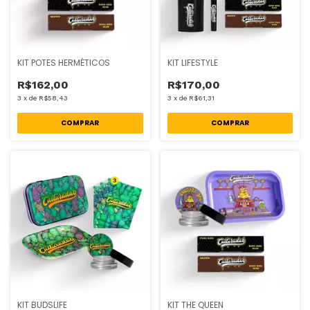
KIT POTES HERMÉTICOS
KIT LIFESTYLE
R$162,00
R$170,00
3
x
de
R$58,43
3
x
de
R$61,31
KIT THE QUEEN
KIT BUDSLIFE