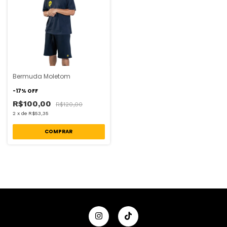
Bermuda Moletom
-
17
%
OFF
R$100,00
R$120,00
2
x
de
R$53,35
COMPRAR