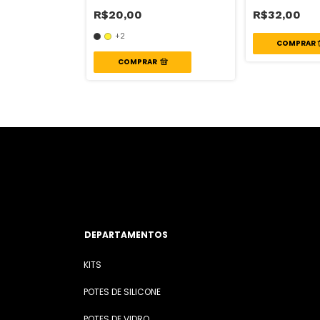
R$20,00
R$32,00
+2
50,00
COMPRAR
DEPARTAMENTOS
KITS
POTES DE SILICONE
POTES DE VIDRO