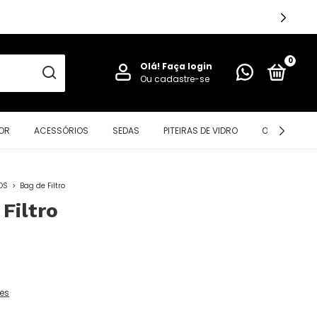
0
Olá!
Faça login
Ou cadastre-se
OR
ACESSÓRIOS
SEDAS
PITEIRAS DE VIDRO
OIL PAD
OS
>
Bag de Filtro
Filtro
es