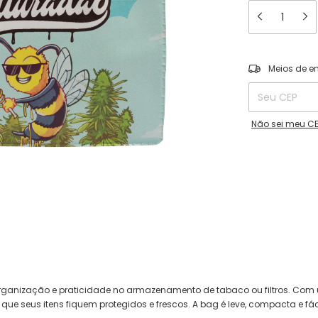
Entregas para o
Meios de e
Não sei meu C
rganização e praticidade no armazenamento de tabaco ou filtros. Co
 seus itens fiquem protegidos e frescos. A bag é leve, compacta e fáci