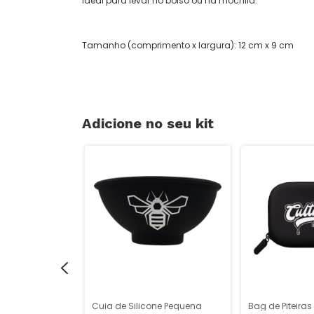
ideal para levar no bolso ou na mochila.
Tamanho (comprimento x largura): 12 cm x 9 cm
Adicione no seu kit
al G - The
Cuia de Silicone Pequena
Bag de Piteiras