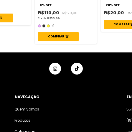
-
8
%
OFF
-
20
%
OFF
R$110,00
R$20,00
R$120,00
R$
2
x
de
R$58,69
+1
COMPRAR
NAVEGAÇÃO
EN
Quem Somos
55
Produtos
(19
Categorias
co