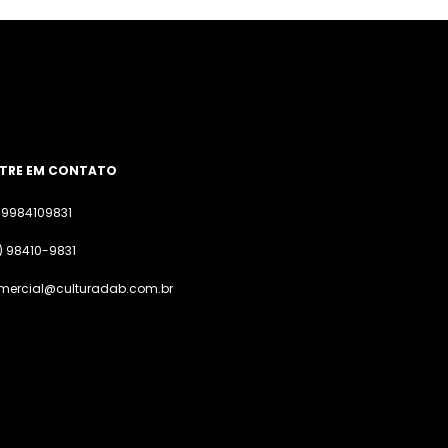
TRE EM CONTATO
19984109831
) 98410-9831
mercial@culturadab.com.br