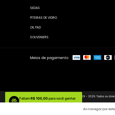
SEDAS
PITEIRAS DE VIDRO
OIL PAD
SOUVENIERS
Meios de pagamento
Copyright Cultura Dab - 25123881000169 - 2026. Todos os direi
Faltam
R$ 100,00
para você ganhar
seu 1º brinde!
Ao navegar por este