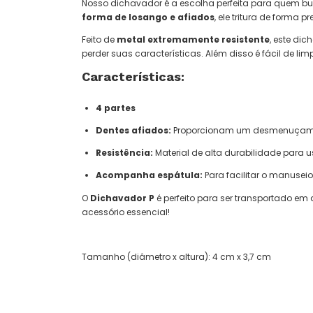
Nosso dichavador é a escolha perfeita para quem b
forma de losango e afiados
, ele tritura de forma p
Feito de
metal extremamente resistente
, este di
perder suas características. Além disso é fácil de 
Características:
4 partes
Dentes afiados:
Proporcionam um desmenuçamen
Resistência:
Material de alta durabilidade para u
Acompanha espátula:
Para facilitar o manuseio
O
Dichavador P
é perfeito para ser transportado em
acessório essencial!
Tamanho (diâmetro x altura): 4 cm x 3,7 cm