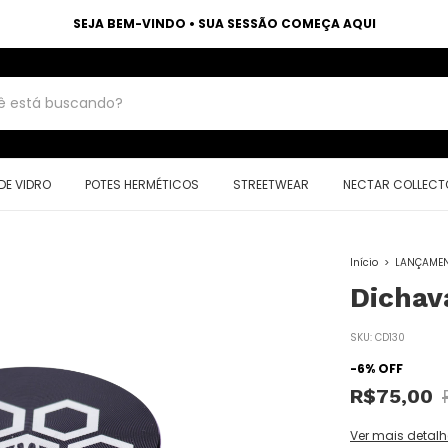
SEJA BEM-VINDO • SUA SESSÃO COMEÇA AQUI
DE VIDRO
POTES HERMÉTICOS
STREETWEAR
NECTAR COLLECT
Início
>
LANÇAME
Dichav
SKU:
CD130
-
6
%
OFF
R$75,00
Ver mais detalh