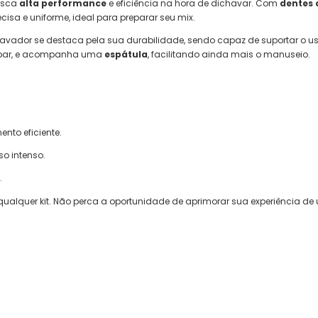
usca
alta performance
e eficiência na hora de dichavar. Com
dentes 
recisa e uniforme, ideal para preparar seu mix.
chavador se destaca pela sua durabilidade, sendo capaz de suportar o u
limpar, e acompanha uma
espátula
, facilitando ainda mais o manuseio.
to eficiente.
so intenso.
.
 qualquer kit. Não perca a oportunidade de aprimorar sua experiência de