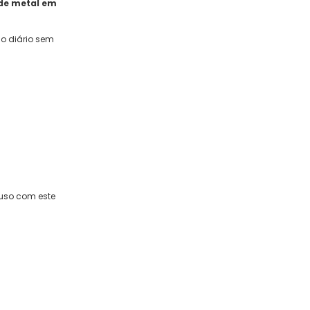
de metal em
so diário sem
 uso com este