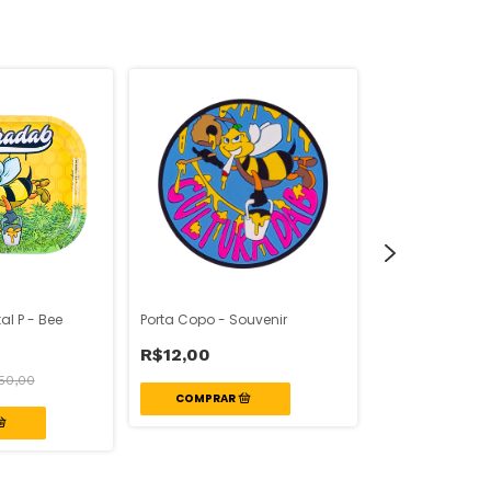
l P - Bee
Porta Copo - Souvenir
Cinzeiro de Meta
R$12,00
-
20
%
OFF
50,00
R$20,00
R$