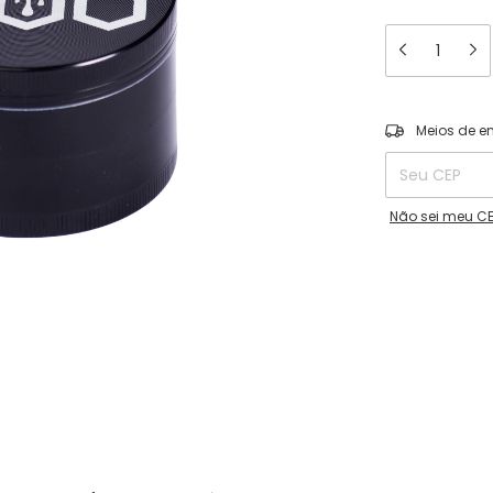
Entregas para o
Meios de e
Não sei meu C