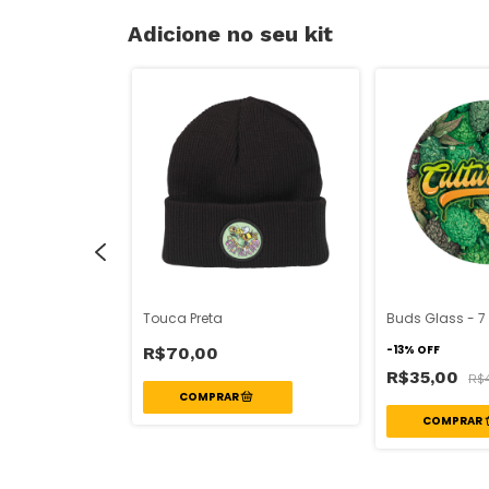
Adicione no seu kit
ra - Souvenir
Touca Preta
Buds Glass - 7
-
13
%
OFF
R$70,00
R$35,00
R$