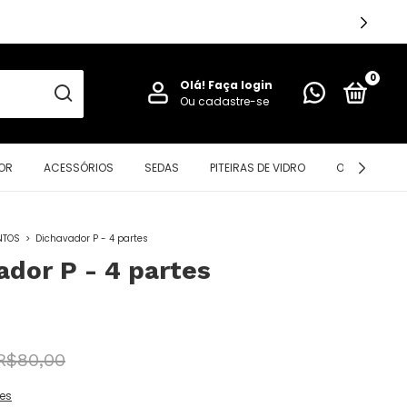
0
Olá!
Faça login
Ou cadastre-se
OR
ACESSÓRIOS
SEDAS
PITEIRAS DE VIDRO
OIL PAD
NTOS
>
Dichavador P - 4 partes
ador P - 4 partes
R$80,00
es