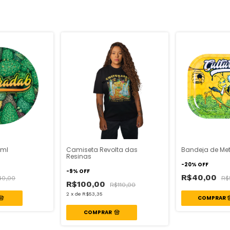
 ml
Camiseta Revolta das
Bandeja de Meta
Resinas
-
20
%
OFF
-
9
%
OFF
R$40,00
40,00
R$
R$100,00
R$110,00
2
x
de
R$53,35
COMPRAR