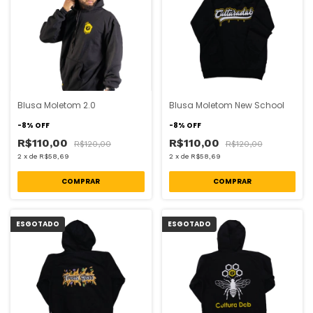
Blusa Moletom 2.0
Blusa Moletom New School
-
8
%
OFF
-
8
%
OFF
R$110,00
R$110,00
R$120,00
R$120,00
2
x
de
R$58,69
2
x
de
R$58,69
COMPRAR
COMPRAR
ESGOTADO
ESGOTADO