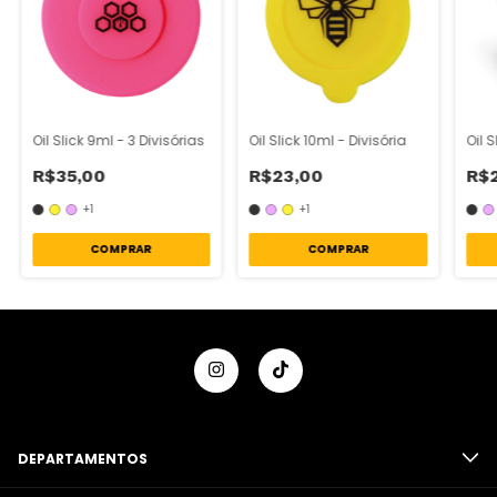
Oil Slick 9ml - 3 Divisórias
Oil Slick 10ml - Divisória
Oil S
R$35,00
R$23,00
R$
+1
+1
COMPRAR
COMPRAR
DEPARTAMENTOS