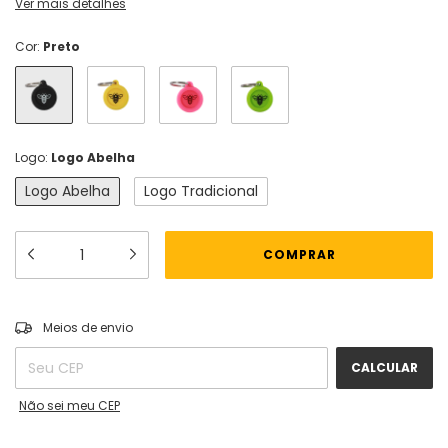
Ver mais detalhes
Cor:
Preto
Logo:
Logo Abelha
Logo Abelha
Logo Tradicional
ALTERAR CEP
Entregas para o CEP:
Meios de envio
CALCULAR
Não sei meu CEP