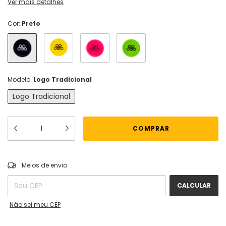
Ver mais detalhes
Cor:
Preto
Modelo:
Logo Tradicional
Logo Tradicional
ALTERAR CEP
Entregas para o CEP:
Meios de envio
CALCULAR
Não sei meu CEP