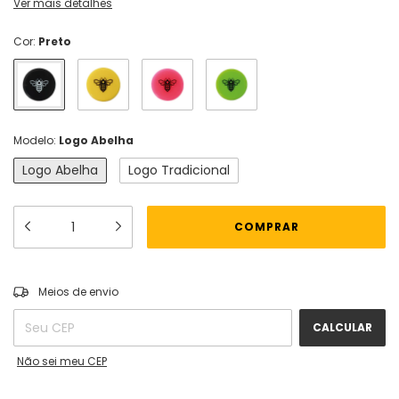
Ver mais detalhes
Cor:
Preto
Modelo:
Logo Abelha
Logo Abelha
Logo Tradicional
ALTERAR CEP
Entregas para o CEP:
Meios de envio
CALCULAR
Não sei meu CEP