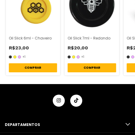
Oil Slick 6ml - Chaveiro
Oil Slick 7ml - Redondo
Oil S
R$23,00
R$20,00
R$
+1
+1
COMPRAR
COMPRAR
DEPARTAMENTOS